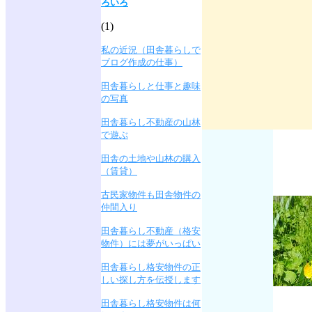
ろいろ
(1)
私の近況（田舎暮らしで
ブログ作成の仕事）
田舎暮らしと仕事と趣味
の写真
田舎暮らし不動産の山林
で遊ぶ
田舎の土地や山林の購入
（賃貸）
古民家物件も田舎物件の
仲間入り
田舎暮らし不動産（格安
物件）には夢がいっぱい
田舎暮らし格安物件の正
しい探し方を伝授します
田舎暮らし格安物件は何