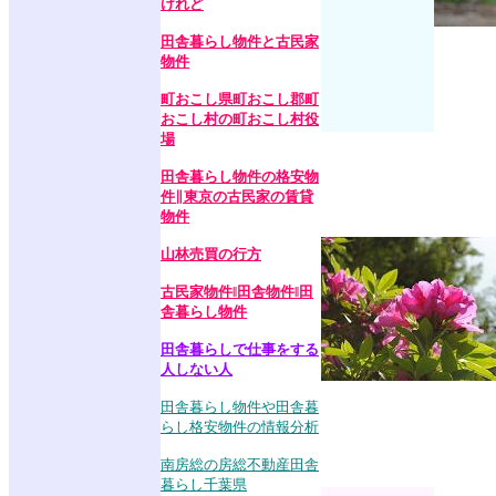
けれど
田舎暮らし物件と古民家
物件
町おこし県町おこし郡町
おこし村の町おこし村役
場
田舎暮らし物件の格安物
件∥東京の古民家の賃貸
物件
山林売買の行方
古民家物件‖田舎物件‖田
舎暮らし物件
田舎暮らしで仕事をする
人しない人
田舎暮らし物件や田舎暮
らし格安物件の情報分析
南房総の房総不動産田舎
暮らし千葉県